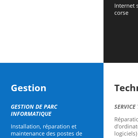
Internet 
corse
Gestion
Tech
GESTION DE PARC
SERVICE
INFORMATIQUE
Réparati
Installation, réparation et
d’ordinat
maintenance des postes de
logiciels)