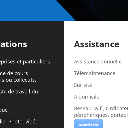
ations
Assistance
prises et particuliers
Assistance annuelle
me de cours
Télémaintenance
ls ou collectifs.
Sur site
ste de travail du
A domicile
Réseau, wifi, Ordinate
que
périphériques, portab
ia, Photo, vidéo
teamviewer